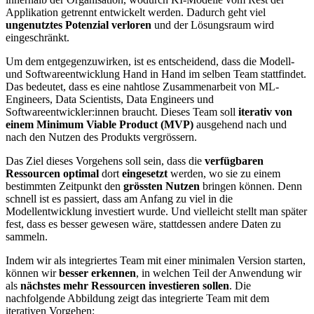
Applikation getrennt entwickelt werden. Dadurch geht viel
ungenutztes Potenzial verloren
und der Lösungsraum wird
eingeschränkt.
Um dem entgegenzuwirken, ist es entscheidend, dass die Modell-
und Softwareentwicklung Hand in Hand im selben Team stattfindet.
Das bedeutet, dass es eine nahtlose Zusammenarbeit von ML-
Engineers, Data Scientists, Data Engineers und
Softwareentwickler:innen braucht. Dieses Team soll
iterativ von
einem Minimum Viable Product (MVP)
ausgehend nach und
nach den Nutzen des Produkts vergrössern.
Das Ziel dieses Vorgehens soll sein, dass die
verfügbaren
Ressourcen optimal
dort
eingesetzt
werden, wo sie zu einem
bestimmten Zeitpunkt den
grössten Nutzen
bringen können. Denn
schnell ist es passiert, dass am Anfang zu viel in die
Modellentwicklung investiert wurde. Und vielleicht stellt man später
fest, dass es besser gewesen wäre, stattdessen andere Daten zu
sammeln.
Indem wir als integriertes Team mit einer minimalen Version starten,
können wir
besser erkennen
, in welchen Teil der Anwendung wir
als
nächstes mehr Ressourcen investieren sollen
. Die
nachfolgende Abbildung zeigt das integrierte Team mit dem
iterativen Vorgehen: