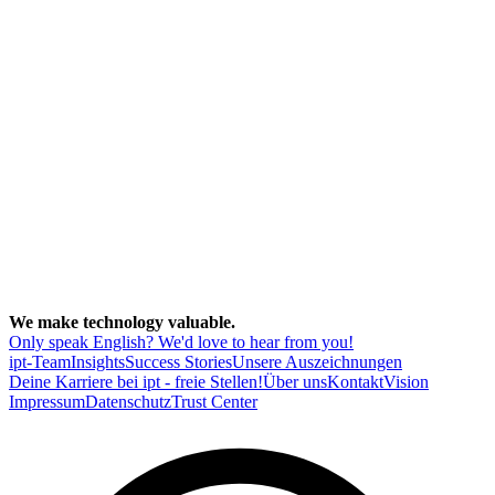
We make technology valuable.
Only speak English? We'd love to hear from you!
ipt-Team
Insights
Success Stories
Unsere Auszeichnungen
Deine Karriere bei ipt - freie Stellen!
Über uns
Kontakt
Vision
Impressum
Datenschutz
Trust Center